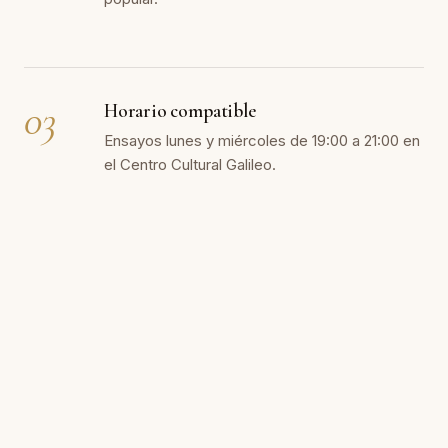
03
Horario compatible
Ensayos lunes y miércoles de 19:00 a 21:00 en
el Centro Cultural Galileo.
04
+35 años de trayectoria
Desde 1989 ofreciendo conciertos en salas,
iglesias y certámenes en Madrid y fuera.